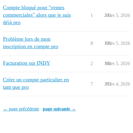
Compte bloqué pour "ventes
commerciales" alors que je suis
1
275
Mars 5, 2026
déjà pro
Problème lors de mon
8
179
Mars 5, 2026
inscription en compte pro
Facturation sur INDY
2
110
Mars 5, 2026
Créer un compte particulier en
7
257
Mars 4, 2026
tant que pro
← page précédente
page suivante →