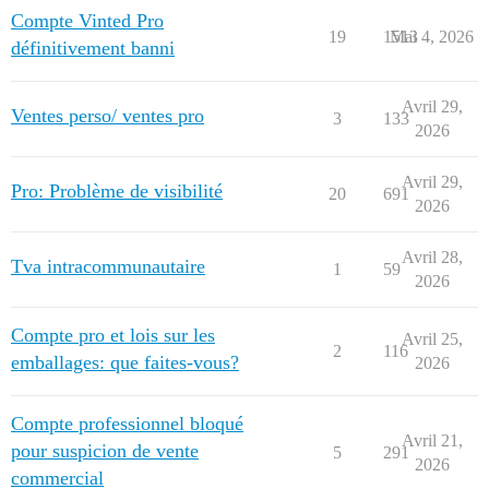
Compte Vinted Pro
19
1513
Mai 4, 2026
définitivement banni
Avril 29,
Ventes perso/ ventes pro
3
133
2026
Avril 29,
Pro: Problème de visibilité
20
691
2026
Avril 28,
Tva intracommunautaire
1
59
2026
Compte pro et lois sur les
Avril 25,
2
116
emballages: que faites-vous?
2026
Compte professionnel bloqué
Avril 21,
pour suspicion de vente
5
291
2026
commercial