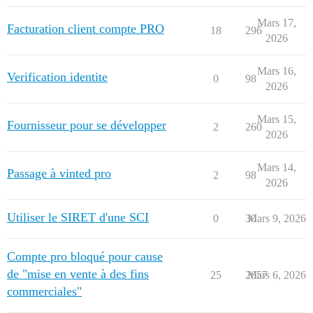
Mars 17,
Facturation client compte PRO
18
296
2026
Mars 16,
Verification identite
0
98
2026
Mars 15,
Fournisseur pour se développer
2
260
2026
Mars 14,
Passage à vinted pro
2
98
2026
Utiliser le SIRET d'une SCI
0
30
Mars 9, 2026
Compte pro bloqué pour cause
de "mise en vente à des fins
25
2657
Mars 6, 2026
commerciales"