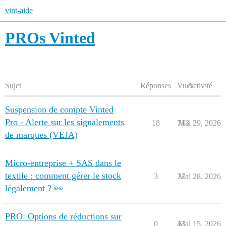
vint-aide
PROs Vinted
Sujet
Réponses
Vues
Activité
Suspension de compte Vinted
Pro - Alerte sur les signalements
18
713
Mai 29, 2026
de marques (VEJA)
Micro-entreprise + SAS dans le
textile : comment gérer le stock
3
77
Mai 28, 2026
légalement ? 👀
PRO: Options de réductions sur
0
43
Mai 15, 2026