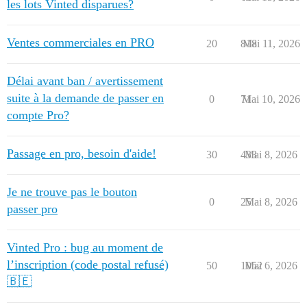
les lots Vinted disparues?
Ventes commerciales en PRO
20
818
Mai 11, 2026
Délai avant ban / avertissement
suite à la demande de passer en
0
71
Mai 10, 2026
compte Pro?
Passage en pro, besoin d'aide!
30
433
Mai 8, 2026
Je ne trouve pas le bouton
0
25
Mai 8, 2026
passer pro
Vinted Pro : bug au moment de
l’inscription (code postal refusé)
50
1052
Mai 6, 2026
🇧🇪