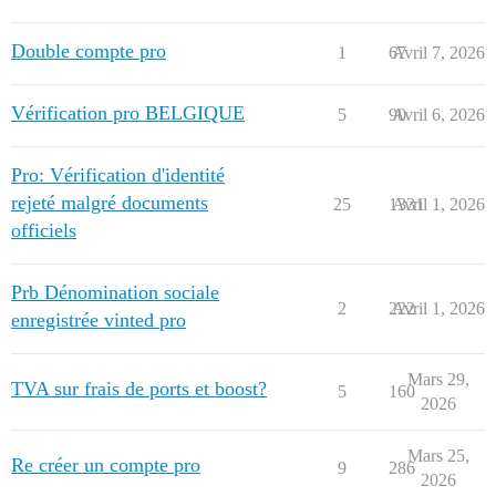
Double compte pro
1
67
Avril 7, 2026
Vérification pro BELGIQUE
5
90
Avril 6, 2026
Pro: Vérification d'identité
rejeté malgré documents
25
1331
Avril 1, 2026
officiels
Prb Dénomination sociale
2
222
Avril 1, 2026
enregistrée vinted pro
Mars 29,
TVA sur frais de ports et boost?
5
160
2026
Mars 25,
Re créer un compte pro
9
286
2026